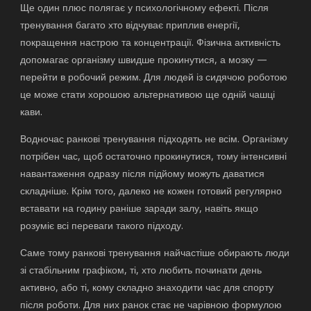
Ще один плюс полягає у психологічному ефекті. Після
тренування багато хто відчуває приплив енергії,
покращення настрою та концентрації. Фізична активність
допомагає організму швидше прокинутися, а мозку —
перейти в робочий режим. Для людей із сидячою роботою
це може стати хорошою альтернативою ще одній чашці
кави.
Водночас ранкові тренування підходять не всім. Організму
потрібен час, щоб остаточно прокинутися, тому інтенсивні
навантаження одразу після підйому можуть даватися
складніше. Крім того, далеко не кожен готовий регулярно
вставати на годину раніше заради залу, навіть якщо
розуміє всі переваги такого підходу.
Саме тому ранкові тренування найчастіше обирають люди
зі стабільним графіком, ті, хто любить починати день
активно, або ті, кому складно знаходити час для спорту
після роботи. Для них ранок стає не чарівною формулою