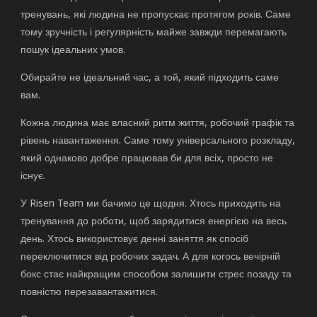
тренувань, які людина не пропускає протягом років. Саме
тому зручність і регулярність майже завжди перемагають
пошук ідеальних умов.
Обирайте не ідеальний час, а той, який підходить саме
вам.
Кожна людина має власний ритм життя, робочий графік та
рівень навантаження. Саме тому універсального розкладу,
який однаково добре працював би для всіх, просто не
існує.
У Risen Team ми бачимо це щодня. Хтось приходить на
тренування до роботи, щоб зарядитися енергією на весь
день. Хтось використовує денні заняття як спосіб
переключитися від робочих задач. А для когось вечірній
бокс стає найкращим способом залишити стрес позаду та
повністю перезавантажитися.