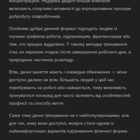
концентрацією. Недарма дедалі більше компаній
включають спортивні активності до корпоративних програм
добробуту співробітників.
Особливо добре денний формат підходить людям із
гнучким графіком роботи, підприємцям, фрилансерам або
тим, хто працює віддалено. У такому випадку тренування
стає не окремою подією після завершення робочого дня, а
природною частиною розкладу.
Втім, денні заняття мають і очевидне обмеження — вони
доступні далеко не всім. Більшість людей у цей час
перебувають на роботі або навчаються, тому можливість
тренуватися посеред дня часто залежить від особливостей
професії та способу життя.
Саме тому денні тренування не є найпопулярнішими, але
для тих, кому вони доступні, можуть стати одним із
найкомфортніших варіантів підтримання фізичної форми.