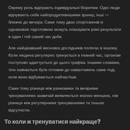
Окрему роль відіграють індивідуальні біоритми. Одні люди
відчувають себе найпродуктивнішими зранку, інші —
ближче до вечора. Саме тому двоє спортсменів із
однаковою підготовкою можуть показувати різні результати
в один і той самий час доби.
Але найцікавіший висновок дослідників полягає в іншому.
Коли людина регулярно тренується в певний час, організм
поступово адаптується до цього графіка. Іншими словами,
тіло навчається бути готовим до навантажень саме тоді,
коли вони відбуваються найчастіше.
Саме тому різниця між ранковими та вечірніми
тренуваннями зазвичай виявляється значно меншою, ніж
різниця між регулярними тренуваннями та їхньою
відсутністю.
То коли ж тренуватися найкраще?