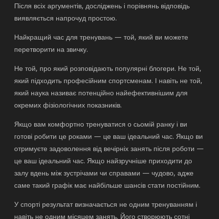
Після всіх аргументів, досліджень і порівнянь відповідь
виявляється напрочуд простою.
Найкращий час для тренувань — той, який ви можете
перетворити на звичку.
Не той, про який розповідають популярні блогери. Не той,
який підходить професійним спортсменам. І навіть не той,
який наука називає потенційно найефективнішим для
окремих фізіологічних показників.
Якщо вам комфортно тренуватися о сьомій ранку і ви
готові робити це роками — це ваш ідеальний час. Якщо ви
отримуєте задоволення від вечірніх занять після роботи —
це ваш ідеальний час. Якщо найзручніше приходити до
залу вдень між зустрічами чи справами — чудово, адже
саме такий графік має найбільше шансів стати постійним.
У спорті результат визначається не одним тренуванням і
навіть не одним місяцем занять. Його створюють сотні