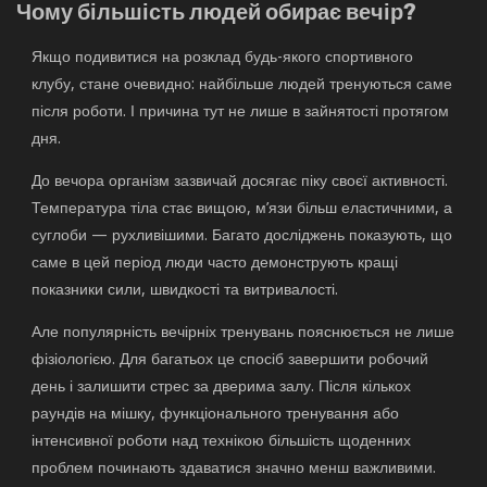
Чому більшість людей обирає вечір?
Якщо подивитися на розклад будь-якого спортивного
клубу, стане очевидно: найбільше людей тренуються саме
після роботи. І причина тут не лише в зайнятості протягом
дня.
До вечора організм зазвичай досягає піку своєї активності.
Температура тіла стає вищою, м’язи більш еластичними, а
суглоби — рухливішими. Багато досліджень показують, що
саме в цей період люди часто демонструють кращі
показники сили, швидкості та витривалості.
Але популярність вечірніх тренувань пояснюється не лише
фізіологією. Для багатьох це спосіб завершити робочий
день і залишити стрес за дверима залу. Після кількох
раундів на мішку, функціонального тренування або
інтенсивної роботи над технікою більшість щоденних
проблем починають здаватися значно менш важливими.