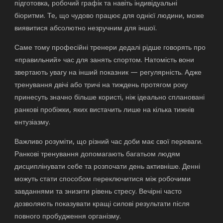
підготовка, робочий графік та навіть індивідуальні
біоритми. Те, що чудово працює для однієї людини, може
виявитися абсолютно незручним для іншої.
Саме тому професійні тренери дедалі рідше говорять про
«правильний» час для занять спортом. Натомість вони
звертають увагу на інший показник — регулярність. Адже
тренування двічі або тричі на тиждень протягом року
принесуть значно більше користі, ніж ідеально сплановані
ранкові пробіжки, яких вистачить лише на кілька тижнів
ентузіазму.
Важливо розуміти, що різний час доби має свої переваги.
Ранкові тренування допомагають багатьом людям
дисциплінувати себе та розпочати день активніше. Денні
можуть стати способом переключитися між робочими
завданнями та знизити рівень стресу. Вечірні часто
дозволяють показувати кращі силові результати після
повного пробудження організму.