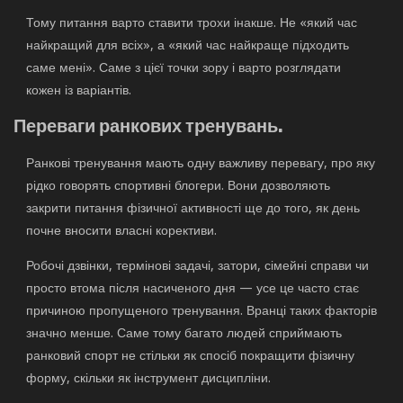
Тому питання варто ставити трохи інакше. Не «який час
найкращий для всіх», а «який час найкраще підходить
саме мені». Саме з цієї точки зору і варто розглядати
кожен із варіантів.
Переваги ранкових тренувань.
Ранкові тренування мають одну важливу перевагу, про яку
рідко говорять спортивні блогери. Вони дозволяють
закрити питання фізичної активності ще до того, як день
почне вносити власні корективи.
Робочі дзвінки, термінові задачі, затори, сімейні справи чи
просто втома після насиченого дня — усе це часто стає
причиною пропущеного тренування. Вранці таких факторів
значно менше. Саме тому багато людей сприймають
ранковий спорт не стільки як спосіб покращити фізичну
форму, скільки як інструмент дисципліни.