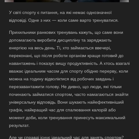
У світі спорту є питання, на які немає однозначної
відповіді. Одне з них — коли саме варто тренуватися.
Прихильники ранкових тренувань кажуть, що саме вони
допомагають виробити дисципліну та заряджають
енергією на весь день. Ті, хто займається ввечері,
переконані, що після роботи організм краще готовий до
навантажень і показує вищу продуктивність. А хтось взагалі
вважає ідеальним часом для спорту обідню перерву, коли
можна на годину відволіктися від робочих завдань і
перезавантажити голову. Не дивно, що люди, які тільки
починають займатися спортом, часто намагаються знайти
універсальну відповідь. Вони шукають найефективніший
графік, найкращий час для спалювання калорій або
момент доби, коли тренування принесуть максимальний
результат.
Але чи справді існує ідеальний час для занять спортом?