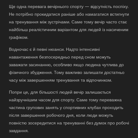
Ще одна перевага вечірнього спорту — відсутність поспіху.
Не потрібно прокидатися раніше або намагатися встигнути
на тренування між зустрічами. Саме тому вечір часто стає
найбільш реалістичним варіантом для людей із насиченим
графіком.
Водночас є й певні нюанси. Надто інтенсивні
навантаження безпосередньо перед сном можуть
заважати засинанню, особливо якщо людина чутлива до
фізичного збудження. Тому важливо залишати достатньо
часу між завершенням тренування та відпочинком.
Попри це, для більшості людей вечір залишається
найзручнішим часом для спорту. Саме тому переважна
частина групових занять у спортивних клубах проходить
після завершення робочого дня, коли люди можуть
повністю зосередитися на тренуванні без думок про робочі
завдання.