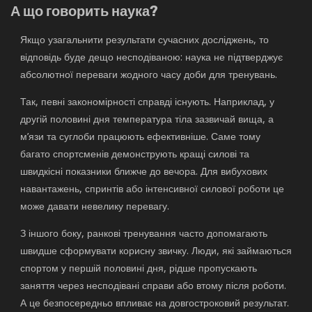
А що говорить наука?
Якщо узагальнити результати сучасних досліджень, то
відповідь буде дещо несподіваною: наука не підтверджує
абсолютної переваги жодного часу доби для тренувань.
Так, певні закономірності справді існують. Наприклад, у
другій половині дня температура тіла зазвичай вища, а
м’язи та суглоби працюють ефективніше. Саме тому
багато спортсменів демонструють кращі силові та
швидкісні показники ближче до вечора. Для вибухових
навантажень, спринтів або інтенсивної силової роботи це
може давати невелику перевагу.
З іншого боку, ранкові тренування часто допомагають
швидше сформувати корисну звичку. Люди, які займаються
спортом у першій половині дня, рідше пропускають
заняття через несподівані справи або втому після роботи.
А це безпосередньо впливає на довгостроковий результат.