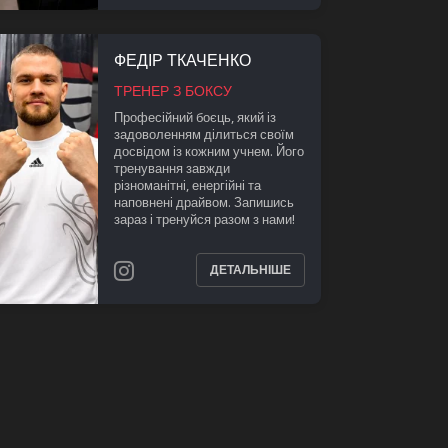
ФЕДІР ТКАЧЕНКО
ТРЕНЕР З БОКСУ
Професійний боєць, який із
задоволенням ділиться своїм
досвідом із кожним учнем. Його
тренування завжди
різноманітні, енергійні та
наповнені драйвом. Запишись
зараз і тренуйся разом з нами!
ДЕТАЛЬНІШЕ