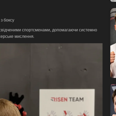
 з боксу
 досвідченими спортсменами, допомагаючи системно
серське мислення.