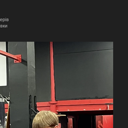
ерів
овки