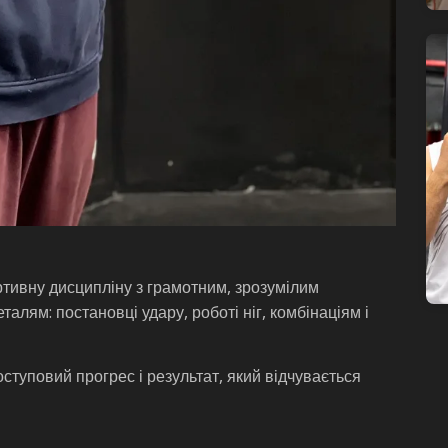
ртивну дисципліну з грамотним, зрозумілим
талям: постановці удару, роботі ніг, комбінаціям і
оступовий прогрес і результат, який відчувається