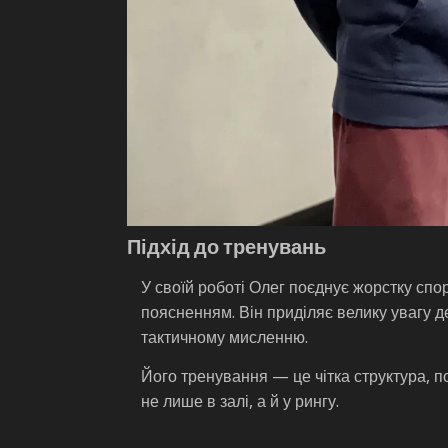
Підхід до тренувань
У своїй роботі Олег поєднує жорстку спо
поясненням. Він приділяє велику увагу де
тактичному мисленню.
Його тренування — це чітка структура, п
не лише в залі, а й у рингу.