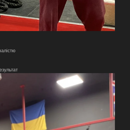
валістю
езультат