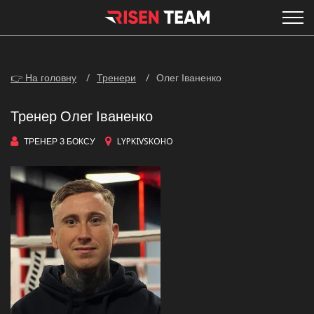
👉 На головну
Тренери
Олег Іваненко
Тренер Олег Іваненко
ТРЕНЕР З БОКСУ
LYPKIVSKOHO