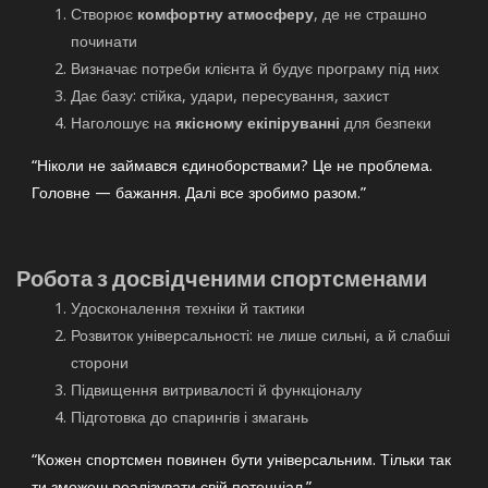
Створює
комфортну атмосферу
, де не страшно
починати
Визначає потреби клієнта й будує програму під них
Дає базу: стійка, удари, пересування, захист
Наголошує на
якісному екіпіруванні
для безпеки
“Ніколи не займався єдиноборствами? Це не проблема.
Головне — бажання. Далі все зробимо разом.”
Робота з досвідченими спортсменами
Удосконалення техніки й тактики
Розвиток універсальності: не лише сильні, а й слабші
сторони
Підвищення витривалості й функціоналу
Підготовка до спарингів і змагань
“Кожен спортсмен повинен бути універсальним. Тільки так
ти зможеш реалізувати свій потенціал.”