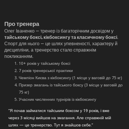
Про тренера
Олег Іваненко — тренер із багаторічним досвідом у
тайському боксі, кікбоксингу та класичному боксі
.
Спорт для нього — це шлях упевненості, характеру й
дисципліни, а тренерство стало справжнім
покликанням.
10+ років у тайському боксі
7 років тренерської практики
Чемпіон Києва з кікбоксингу (1 місце у ваговій до 75 кг)
Призер змагань із тайського боксу (3 місце у ваговій до
75 кг)
Учасник численних турнірів із кікбоксингу
“Я почав займатися тайським боксом у 19 років, і вже
через 3 місяці вийшов на змагання. Але справжній мій
шлях — це тренерство. Тут я знайшов себе.”